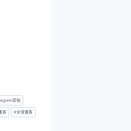
legram营销
獲客
#
全球獲客