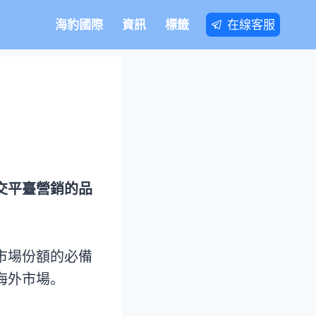
在線客服
海豹國際
資訊
標籤
交平臺營銷的品
市場份額的必備
海外市場。