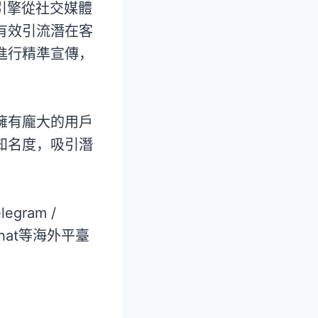
引擎從社交媒體
有效引流潛在客
進行精準宣傳，
擁有龐大的用戶
知名度，吸引潛
gram /
Snapchat等海外平臺