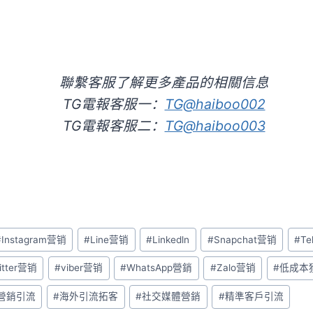
聯繫客服了解更多產品的相關信息
TG電報客服一：
TG@haiboo002
TG電報客服二：
TG@haiboo003
#
Instagram营销
#
Line营销
#
Linkedln
#
Snapchat营销
#
Te
itter营销
#
viber营销
#
WhatsApp營銷
#
Zalo营销
#
低成本
營銷引流
#
海外引流拓客
#
社交媒體營銷
#
精準客戶引流