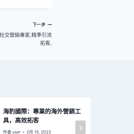
下一步
營銷，社交營銷專家,精準引流
拓客,
海豹國際：專業的海外營銷工
LinkedI
具，高效拓客
營銷推
作者
user
2月 15, 2023
作者
user